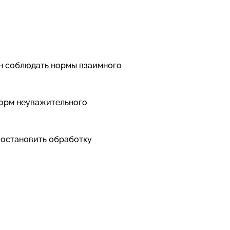
ан соблюдать нормы взаимного
 форм неуважительного
иостановить обработку