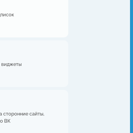
дписок
е виджеты
а сторонние сайты,
мо ВК