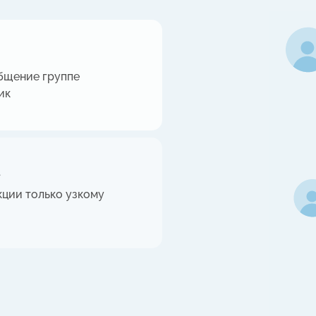
бщение группе
ик
а
кции только узкому