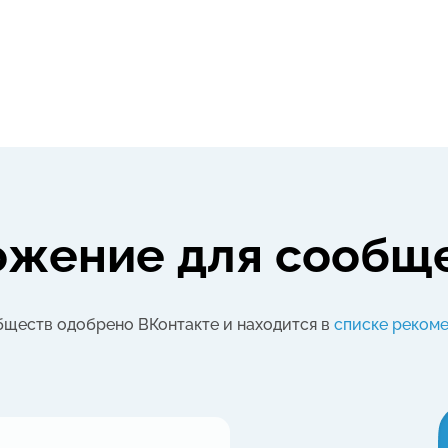
ожение
для сообщ
бществ одобрено
ВКонтакте и находится
в
списке реком