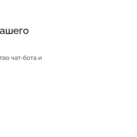
вашего
во чат-бота и